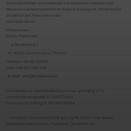
Generalvertrieb und Lieferant von Maxenon Lampen und
Maxenon Lampenzubehör im Import und. Export, Großhandel
,Einzelhandel, Internethandel
vertreten durch
Maxenon.eu
Enrico Thierbach
ul. Rezedowa 2
PL-65001 Zielona Gora / Poland
Telefon: +48 68 4555111
oder +48 603 567 418
E-Mail: info@maxenon.eu
Umsatzsteuer-Identifikationsnummer gemäß § 27 a
Umsatzsteuergesetz: PL 9291770812
Firmenbuch Eintrag PL: NR. 080133084
Inhaltlich Verantwortlicher gem. § 55 II RStV: Frau Beata
Materna & Herrn Enrico Thierbach (Anschrift s.o.)