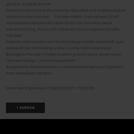
größter Sorgfalt erstellt.
Dennoch kann keine Garantie für Aktualität und Vollständigkeit
übernommen werden. Für alle mittels Querverweis (Link)
verbundene Webinhalte übernimmt der Anbieter keine
Verantwortung, da es sich dabei um keine eigenen Inhalte
handelt.
Externe Links wurden auf rechtswidrige Inhalte überprüft, zum
Zeitpunkt der Verlinkung waren solche nicht erkennbar.
Bezüglich fremder Inhalte besteht jedoch keine allgemeine
Überwachungs- und Prüfungspflicht.
Aufgeführte Warenzeichen und Markennamen sind Eigentum
ihrer jeweiligen Inhaber.
Ende des Impressum Stand/ Datum 25.01.2016
ZURÜCK